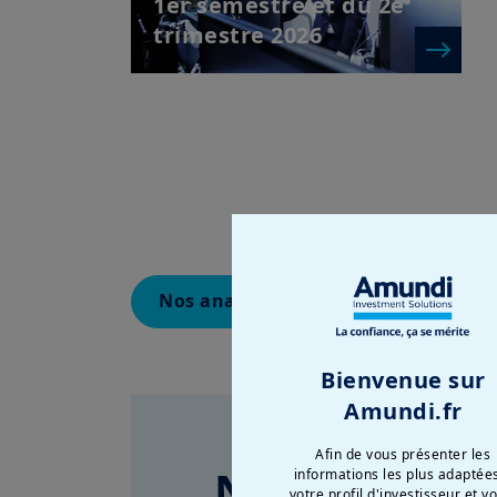
1er semestre et du 2e
trimestre 2026
Nos analyses marchés
Actuali
Bienvenue sur
Amundi.fr
Afin de vous présenter les
Nous vous aid
informations les plus adaptée
votre profil d'investisseur et v