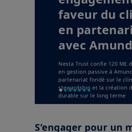
Rester prudemment exposé 
inflation, banques centrale
risques de concentration liés
reconfigurent les marchés. D
qualité et bénéfices solide
l’allocation.
En savoir plus
S’engager pour un 