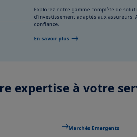
temps et être mises à jour par Amundi Asset Managemen
moment.
Explorez notre gamme complète de soluti
d’investissement adaptés aux assureurs. 
Votre accès à ce site est soumis au respect de la régle
confiance.
aux «Mentions légales / Conditions générales d’accès a
En choisissant d’accéder à notre site, vous reconnaisse
En savoir plus
Conditions et les avoir acceptées. Nous vous conseillons,
attentivement.
re expertise à votre ser
Marchés Emergents