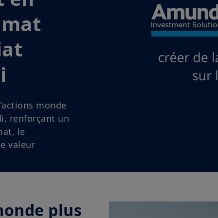
au risque :
s hawkish et
 à l’IA
iversification,
s soutiennent
monde plus