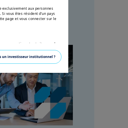
née exclusivement aux personnes
. Si vous êtes résident d’un pays
tte page et vous connecter sur le
 aux ressortissants et citoyens des
ette expression est définie par la
 en vertu de l’U.S. Securities Act
s un investisseur institutionnel ?
ésidant aux Etats-Unis d’Amérique
vertu de la réglementation
 pas autorisé à accéder à ce site et
ons sur Amundi, ses affiliés et
nce. Aucune information contenue
un instrument financier, ni un
anagement ou de ses sociétés
ions sur les produits figurant sur
ent une présentation générale de nos
ustives, peuvent évoluer dans le