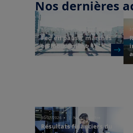
Nos dernières ac
3/08/2026
| Hebdo des Marchés
3
Fed en pause, marchés
R
en mouvement
i
a
30/07/2026
| Nous connaître
Résultats financiers du