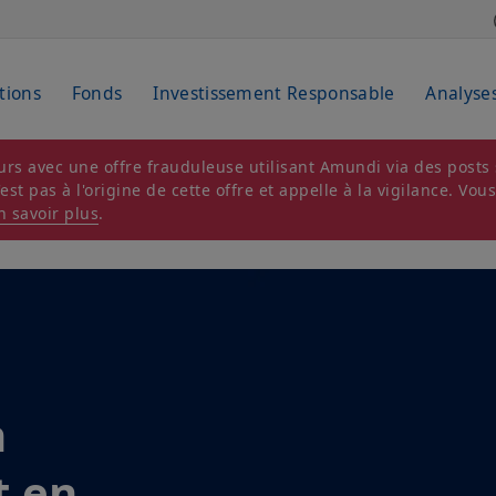
tions
Fonds
Investissement Responsable
Analyse
rs avec une offre frauduleuse utilisant Amundi via des posts s
t pas à l'origine de cette offre et appelle à la vigilance. Vou
n savoir plus
.
stment
et 2026