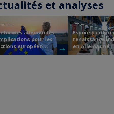
tualités et analyses
1/07/2026
31/07/2026
éformes allemandes :
Espoirs renforc
mplications pour les
renaissance ind
ctions européen...
en Allemagne