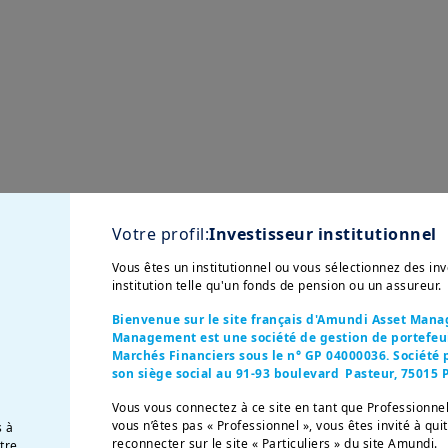
Votre profil:
Investisseur institutionnel
Vous êtes un institutionnel ou vous sélectionnez des i
tés d'Amundi
institution telle qu'un fonds de pension ou un assureur.
Bienvenue sur le site français d'Amundi Asset Man
Management est une société de gestion de portefeuil
Marchés Financiers sous le n° GP 04000036. Société p
son siège social au 91-93 boulevard Pasteur, 75015 P
Vous vous connectez à ce site en tant que Professionnel
ons à atteindre vos obj
vous n’êtes pas « Professionnel », vous êtes invité à qui
s à
reconnecter sur le site « Particuliers » du site Amundi.
otre