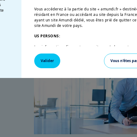
s
Vous accéderez à la partie du site « amundi.fr » desti
ment
te
résidant en France ou accédant au site depuis la France
ayant un site Amundi dédié, vous êtes prié de quitter ce
site Amundi de votre pays.
US PERSONS:
Les informations figurant sur ce site ne s’adressent pas
Etats-Unis d’Amérique ou aux «U.S. Persons», telle que c
«Regulation S» de la Securities and Exchange Commission
Valider
Vous n'êtes pa
de 1933, qui vise notamment toute personne physique r
et toute entité ou société organisée ou enregistrée en 
inancières
américaine. Si vous êtes une « U.S. Person », vous n’êtes
vous êtes invité à vous connecter sur
w
ww.amundi.us
.
Ce site a uniquement pour objet de fournir des informati
leurs produits autorisés à la commercialisation en Fra
sur ce site ne constitue une offre d’achat ou de vente d’
conseil en investissement de la part d’Amundi Asset M
affiliées.
Amundi Asset Management vous informe que les informat
ce site ne sont données qu’à titre indicatif et constitu
produits et services. Ces informations ne sont pas exha