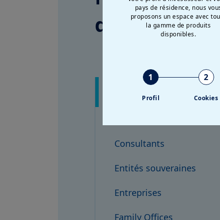
pays de résidence, nous vou
d’investisse
proposons un espace avec tou
la gamme de produits
disponibles.
1
2
Assureurs
Profil
Cookies
Banques et institutions f
Consultants
Entités souveraines
Entreprises
Family Offices