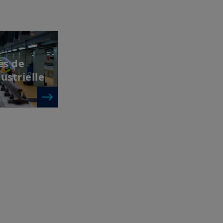
és de
ustrielle