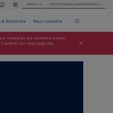
FRANCE
INSTITUTIONNELS & ENTREPRISES
❯
❯
s & Recherche
Nous connaître
ur Instagram qui invitent à investir
s trouverez sur cette page des