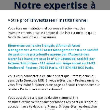
votre service
Votre profil:
Investisseur institutionnel
Vous êtes un institutionnel ou vous sélectionnez des
Actifs Réels & Alternatifs
investissements pour le compte d'une institution telle qu'un
fonds de pension ou un assureur.
Bienvenue sur le site français d'Amundi Asset
Actions
Management. Amundi Asset Management est une société
de gestion de portefeuille agréée par l’Autorité des
Marchés Financiers sous le n° GP 04000036. Société par
Actions Simplifiée - SAS ayant son siège social au 91-93
ETF, Gestion indicielle et Smart Beta
boulevard Pasteur, 75015 Paris. 437 574 452 RCS Paris.
Vous vous connectez à ce site en tant que Professionnel au
sens de la Directive MIF. Si vous n’êtes pas « Professionnel »,
Gestion diversifiée
vous êtes invité à quitter cette page et à vous reconnecter sur
le site « Particuliers » du site Amundi.
Vous accéderez à la partie du site « amundi.fr »
destinée exclusivement aux personnes résidant en France ou
accédant au site depuis la France. Si vous êtes résident d’un
Marchés Emergents