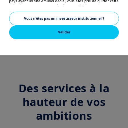
pays ayant un site Amundi dédié, vous êtes prié de quitter cette
page et vous connecter sur le site Amundi de votre pays.
US PERSONS:
Solutions obligataires
Vous n'êtes pas un investisseur institutionnel ?
Les informations figurant sur ce site ne s’adressent pas aux
ressortissants et citoyens des Etats-Unis d’Amérique ou aux
Valider
Trésorerie
«U.S. Persons», telle que cette expression est définie par la
«Regulation S» de la Securities and Exchange Commission en
vertu de l’U.S. Securities Act de 1933, qui vise notamment toute
personne physique résidant aux Etats-Unis d’Amérique et toute
entité ou société organisée ou enregistrée en vertu de la
réglementation américaine. Si vous êtes une « U.S. Person »,
vous n’êtes pas autorisé à accéder à ce site et vous êtes invité
Des services à la
à vous connecter sur
w
ww.amundi.us
.
Ce site a uniquement pour objet de fournir des informations
hauteur de vos
sur Amundi, ses affiliés et leurs produits autorisés à la
commercialisation en France. Aucune information contenue sur
ce site ne constitue une offre d’achat ou de vente d’un
ambitions
instrument financier, ni un conseil en investissement de la part
d’Amundi Asset Management ou de ses sociétés affiliées.
Amundi Asset Management vous informe que les informations
sur les produits figurant sur ce site ne sont données qu’à titre
indicatif et constituent une présentation générale de nos