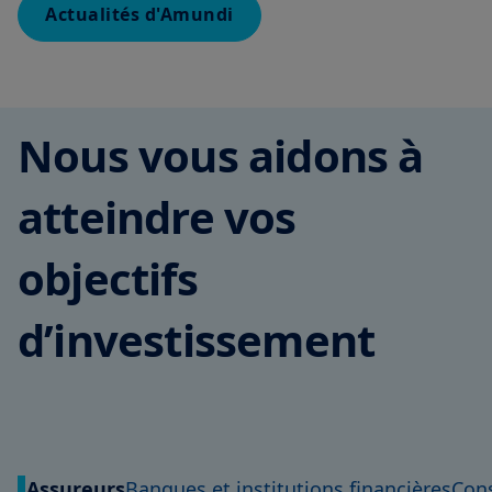
Nous vous aidons à
atteindre vos
objectifs
d’investissement
Assureurs
Banques et institutions financières
Con