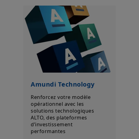
produits et services. Ces informations ne sont pas exhaustives,
peuvent évoluer dans le temps et être mises à jour par Amundi
Asset Management, sans préavis et à tout moment.
Votre accès à ce site est soumis au respect de la
réglementation française en vigueur et aux «Mentions légales /
Conditions générales d’accès au site».
En choisissant d’accéder à notre site, vous reconnaissez avoir
pris connaissance de ces Conditions et les avoir acceptées.
Nous vous conseillons, dans votre intérêt, de les lire
attentivement.
Amundi Technology
Renforcez votre modèle
opérationnel avec les
solutions technologiques
ALTO, des plateformes
d’investissement
performantes