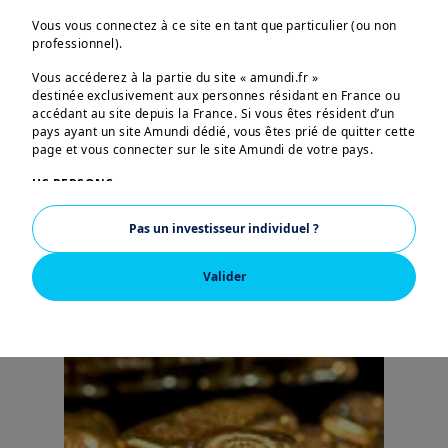
vous posez sur l'or"
Vous vous connectez à ce site en tant que particulier (ou non
professionnel).
ou notre article
Vous accéderez à la partie du site « amundi.fr »
destinée exclusivement aux personnes résidant en France ou
"qu'est ce que
accédant au site depuis la France. Si vous êtes résident d’un
pays ayant un site Amundi dédié, vous êtes prié de quitter cette
page et vous connecter sur le site Amundi de votre pays.
l'investissement
US PERSONS:
thématique"
Les informations figurant sur ce site ne s’adressent pas aux
Pas un investisseur individuel ?
ressortissants et citoyens des Etats-Unis d’Amérique ou aux
«U.S. Persons», telle que cette expression est définie par la
«Regulation S» de la Securities and Exchange Commission en
Valider
vertu de l’U.S. Securities Act de 1933, qui vise notamment toute
personne physique résidant aux Etats-Unis d’Amérique et toute
entité ou société organisée ou enregistrée en vertu de la
réglementation américaine. Si vous êtes une « U.S. Person »,
vous n’êtes pas autorisé à accéder à ce site et vous êtes invité
à vous connecter sur
w
ww.amundi.us
.
Ce site a uniquement pour objet de fournir des informations
sur Amundi, ses affiliés et leurs produits autorisés à la