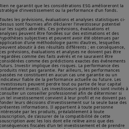
Rien ne garantit que les considérations ESG amélioreront la 
stratégie d’investissement ou la performance d’un fonds.

Toutes les prévisions, évaluations et analyses statistiques ci-
dessus sont fournies afin d’éclairer l’investisseur potentiel 
sur les sujets abordés. Ces prévisions, évaluations et 
analyses peuvent être fondées sur des estimations et des 
hypothèses subjectives et peuvent avoir été obtenues par 
application d’une méthodologie parmi d’autres, lesquelles 
peuvent aboutir à des résultats différents ; en conséquence, 
ces prévisions, évaluations et analyses ne doivent pas être 
regardées comme des faits avérés et ne sauraient être 
considérées comme des prédictions exactes des événements 
futurs. Investir implique des risques. La performance des 
produits n’est pas garantie. Par ailleurs, les performances 
passées ne constituent en aucun cas une garantie ou un 
indicateur fiable de la performance actuelle ou future. Les 
investisseurs peuvent perdre tout ou partie de leur capital 
initialement investi. Les investisseurs potentiels sont invités à
consulter un conseiller professionnel afin de déterminer si 
un tel investissement convient à leur profil et ne doivent pas 
fonder leurs décisions d’investissement sur la seule base des 
présentes informations. Il appartient à toute personne 
intéressée par les produits, préalablement à toute 
souscription, de s’assurer de la compatibilité de cette 
souscription avec les lois dont elle relève ainsi que des 
conséquences fiscales d’un tel investissement et de prendre 