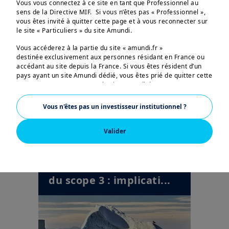
Vous vous connectez à ce site en tant que Professionnel au
Encourager l'action en
sens de la Directive MIF. Si vous n’êtes pas « Professionnel »,
faveur du climat via l...
vous êtes invité à quitter cette page et à vous reconnecter sur
le site « Particuliers » du site Amundi.
Vous accéderez à la partie du site « amundi.fr »
destinée exclusivement aux personnes résidant en France ou
accédant au site depuis la France. Si vous êtes résident d’un
pays ayant un site Amundi dédié, vous êtes prié de quitter cette
page et vous connecter sur le site Amundi de votre pays.
US PERSONS:
Vous n'êtes pas un investisseur institutionnel ?
Les informations figurant sur ce site ne s’adressent pas aux
ressortissants et citoyens des Etats-Unis d’Amérique ou aux
Valider
«U.S. Persons», telle que cette expression est définie par la
24/01/2025
«Regulation S» de la Securities and Exchange Commission en
ESG Thema #19 -
vertu de l’U.S. Securities Act de 1933, qui vise notamment toute
Mesurer les émissions
personne physique résidant aux Etats-Unis d’Amérique et toute
entité ou société organisée ou enregistrée en vertu de la
du scope 3 : implicati...
réglementation américaine. Si vous êtes une « U.S. Person »,
vous n’êtes pas autorisé à accéder à ce site et vous êtes invité
à vous connecter sur
w
ww.amundi.us
.
Ce site a uniquement pour objet de fournir des informations