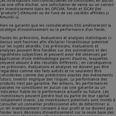
Les informations non-contractuelles ne constituent en aucun 
cas une offre d’achat, une sollicitation de vente ou un conseil 
en investissement dans les OPCVM, fonds et SICAV (les 
“produits”) d’Amundi ou de l’une de ses sociétés affiliées (« 
Amundi »).

Rien ne garantit que les considérations ESG amélioreront la 
stratégie d’investissement ou la performance d’un fonds.

Toutes les prévisions, évaluations et analyses statistiques ci-
dessus sont fournies afin d’éclairer l’investisseur potentiel 
sur les sujets abordés. Ces prévisions, évaluations et 
analyses peuvent être fondées sur des estimations et des 
hypothèses subjectives et peuvent avoir été obtenues par 
application d’une méthodologie parmi d’autres, lesquelles 
peuvent aboutir à des résultats différents ; en conséquence, 
ces prévisions, évaluations et analyses ne doivent pas être 
regardées comme des faits avérés et ne sauraient être 
considérées comme des prédictions exactes des événements 
futurs. Investir implique des risques. La performance des 
produits n’est pas garantie. Par ailleurs, les performances 
passées ne constituent en aucun cas une garantie ou un 
indicateur fiable de la performance actuelle ou future. Les 
investisseurs peuvent perdre tout ou partie de leur capital 
initialement investi. Les investisseurs potentiels sont invités à
consulter un conseiller professionnel afin de déterminer si 
un tel investissement convient à leur profil et ne doivent pas 
fonder leurs décisions d’investissement sur la seule base des 