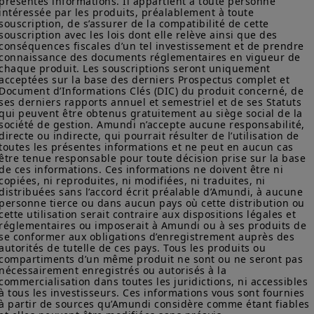
présentes informations. Il appartient à toute personne 
intéressée par les produits, préalablement à toute 
souscription, de s’assurer de la compatibilité de cette 
souscription avec les lois dont elle relève ainsi que des 
conséquences fiscales d’un tel investissement et de prendre 
connaissance des documents réglementaires en vigueur de 
chaque produit. Les souscriptions seront uniquement 
acceptées sur la base des derniers Prospectus complet et 
Document d’Informations Clés (DIC) du produit concerné, de 
ses derniers rapports annuel et semestriel et de ses Statuts 
qui peuvent être obtenus gratuitement au siège social de la 
société de gestion. Amundi n’accepte aucune responsabilité, 
directe ou indirecte, qui pourrait résulter de l’utilisation de 
toutes les présentes informations et ne peut en aucun cas 
être tenue responsable pour toute décision prise sur la base 
de ces informations. Ces informations ne doivent être ni 
copiées, ni reproduites, ni modifiées, ni traduites, ni 
distribuées sans l’accord écrit préalable d’Amundi, à aucune 
personne tierce ou dans aucun pays où cette distribution ou 
cette utilisation serait contraire aux dispositions légales et 
réglementaires ou imposerait à Amundi ou à ses produits de 
se conformer aux obligations d’enregistrement auprès des 
autorités de tutelle de ces pays. Tous les produits ou 
compartiments d’un même produit ne sont ou ne seront pas 
nécessairement enregistrés ou autorisés à la 
commercialisation dans toutes les juridictions, ni accessibles 
à tous les investisseurs. Ces informations vous sont fournies 
à partir de sources qu’Amundi considère comme étant fiables 