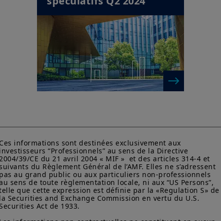
spéculatifs Q2 2024
Asset Management, sans préavis et à tout moment.
Votre accès à ce site est soumis au respect de la
réglementation française en vigueur et aux «Mentions légales /
Conditions générales d’accès au site».
En choisissant d’accéder à notre site, vous reconnaissez avoir
pris connaissance de ces Conditions et les avoir acceptées.
Nous vous conseillons, dans votre intérêt, de les lire
attentivement.
Ces informations sont destinées exclusivement aux 
investisseurs “Professionnels” au sens de la Directive 
2004/39/CE du 21 avril 2004 « MIF »  et des articles 314-4 et 
suivants du Règlement Général de l’AMF. Elles ne s’adressent 
pas au grand public ou aux particuliers non-professionnels 
au sens de toute règlementation locale, ni aux “US Persons”, 
telle que cette expression est définie par la «Regulation S» de
la Securities and Exchange Commission en vertu du U.S. 
Securities Act de 1933. 
