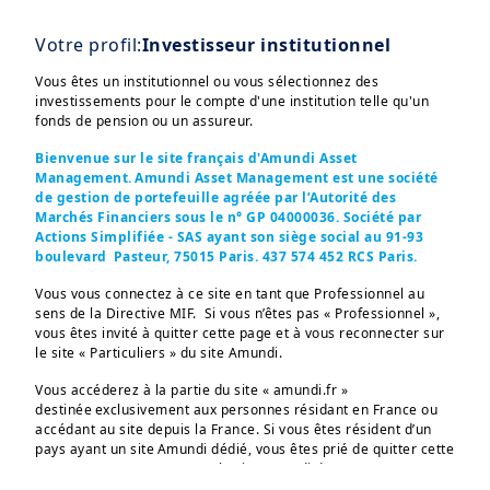
Votre profil:
Investisseur institutionnel
Vous êtes un institutionnel ou vous sélectionnez des
investissements pour le compte d'une institution telle qu'un
fonds de pension ou un assureur.
Bienvenue sur le site français d'Amundi Asset
Management. Amundi Asset Management est une société
de gestion de portefeuille agréée par l’Autorité des
Marchés Financiers sous le n° GP 04000036. Société par
| Actifs Réels & Alternatifs
12/05/2025
Actions Simplifiée - SAS ayant son siège social au 91-93
boulevard Pasteur, 75015 Paris. 437 574 452 RCS Paris.
Libérer le potentiel des
leveraged loans
Vous vous connectez à ce site en tant que Professionnel au
sens de la Directive MIF. Si vous n’êtes pas « Professionnel »,
européens
vous êtes invité à quitter cette page et à vous reconnecter sur
le site « Particuliers » du site Amundi.
Vous accéderez à la partie du site « amundi.fr »
destinée exclusivement aux personnes résidant en France ou
accédant au site depuis la France. Si vous êtes résident d’un
pays ayant un site Amundi dédié, vous êtes prié de quitter cette
page et vous connecter sur le site Amundi de votre pays.